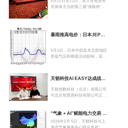
5月21日至22日，英大售电业务
共保体主办的第三届“保险杯”AI
电力交易大赛研讨会暨颁奖活动
在古城西安成功举行。天韧科技
作为英大财险的重要合作伙伴受
邀参会，正式成为英大财险“泰
暴雨推高电价：日本JEPX
和算”特约算法机构，并在会上
最新案例
做了《以优质的数据，做更好的
预测——电力现货AI预测模型及
5月1日，日本中部及东北部地区
应用》的主题分享，进一步深化
受低气压和锋面活动影响，迎来
双方在电力交易与风险预测领域
了强降雨与雷电天气。这一气象
的合作。
变化直接扰动了日本批发电力交
易所（JEPX）的现货价格走
天韧科技AI EASY达成战略
势。
合作，共同推动“AI+天气大
数据”创新
天韧优数科技（北京）有限公司
与北京智慧易科技有限公司正式
签署战略合作框架协议。双方将
围绕人工智能与天气大数据的深
度融合，在农业保险、智慧养
“气象 + AI”赋能电力交易 天
韧科技携手上海市气象服务
殖、风险管理及多行业应用等领
2026年2月 5日，天韧科技与上
中心发布“天韧·能源智象”系
域展开全面合作，携手推动技术
海市气象服务中心联合发布“天