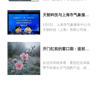
统
创新与产业升级。
韧·能源智象”平台。该平台以天
韧科技自主研发的电力AI预测引
擎为核心，深度融合高时空分辨
天韧科技与上海市气象服务
中心签署战略协议 共推“气
率气象大数据，面向电力现货交
象+”赋能能源电力智能化升
2月2日，上海市气象服务中心与
易中“价格波动剧烈、负荷不确
级
天韧科技（上海）有限公司签署
定性高、决策窗口极短”等核心
战略合作框架协议。服务中心主
痛点，提供可直接支撑交易决策
任陈奇、天韧科技董事长隆远勇
的智能化预测与风险管理能力，
出席签约仪式并代表双方签约。
推动电力交易从“经验驱动”迈
开门红前的窗口期：提前布
签约座谈会上，双方一致认为，
向“算法驱动”。在现货市场环境
局明年天气指数保险产品
人工智能技术正深刻变革行业服
下，预测精度直接决定交易结
务模式，将以务实、创新、共赢
果。天韧科技基于多年能源与气
从过往经验来看，要想赶在风险
为原则开展战略合作。双方同意
象交叉建模经验，与上海市气象
季节前推出天气指数产品，就必
充分发挥各自在气象科技与能源
服务中心的专业气象服务能力强
须提前完成产品设计与报备。尤
电力领域的技术与资源优势，聚
强联合，构建了覆盖“气象→负
其是农业类天气风险——例如倒
焦核心算法研发、数字化产品创
荷→电价→风险
春寒、春季大风、连阴雨、早春
新、市场协同拓展三大方向开展
低温、大范围干旱或洪涝等——
合作，具体包括电力负荷与新能
其风险窗口往往集中在春节后 1
源功率预测、气象风险预警与发
～3 个月。如果春节后才启动产
电优化、基于AI的电力交易辅助
品设计与报备流程，很可能出现
决策系统等关键领域。为保障合