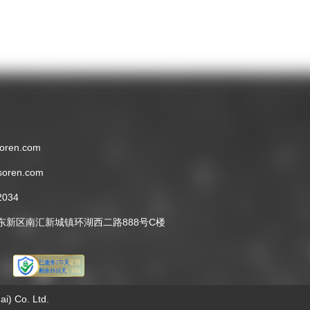
产品刚获批，风险季节却已经过
作有效落地，双方将成立联合工
去的尴尬局面，既错失销售黄金
作
期，也影响客户体验。因
此，“现在” ——正是为明年春季
风险做准备的最佳节点。
ren.com
oren.com
034
东新区南汇新城镇环湖西二路888号C楼
) Co. Ltd.