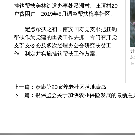
驱
奇
挂钩帮扶美林街道办事处溪洲村、庄顶村20
下
勇
户贫困户。2019年8月调整帮扶梅亭社区。
易
方
年
双
验
定点帮扶之初，南安国寿党支部把挂钩
技
心
模
帮扶作为党建的重要工作去抓，专门召开党
强
共
支部支委会及多次经理办公会研究扶贫工
→
作
开
作，制定并实施挂钩帮扶工作方案。
自
前
从
领
险
在
聚
数
化
产
展
农
体
上一篇：泰康第20家养老社区落地青岛
倒
功
下一篇：银保监会关于加快农业保险发展的最新意
雨
与
旱
力
口
键
个
落
产
作
可
险