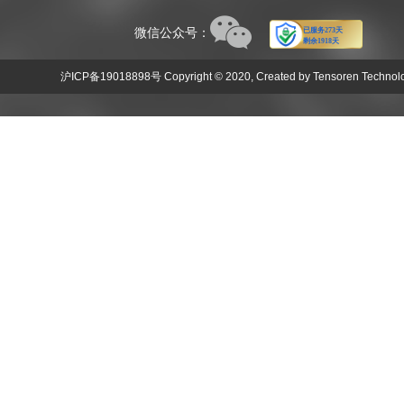
微信公众号：
沪ICP备19018898号 Copyright © 2020, Created by Tensoren Technolog