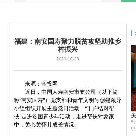
福建：南安国寿聚力脱贫攻坚助推乡
村振兴
2020-10-23
来源：金投网
近日，中国人寿南安市支公司（以下简
称“南安国寿”）党支部和青年文明号创建领导
小组组织开展主题党日活动—“千户结对帮
天
扶”走进贫困青少年活动，走进帮扶对象家
特
5
中，关心关怀其成长情况。
三
电
易
届