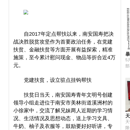
研
西
作
伙
英
自2017年定点帮扶以来，南安国寿把决
法
《
战决胜脱贫攻坚作为首要政治任务，在党建
的
扶贫、金融扶贫等方面开展有益探索，精准
测
暴
施策，至今累计慰问现金、物品等折合近4万
享
J
5
元。
力
部
合
动
雷
党建扶贫，设立驻点挂钩帮扶
直
交
扶贫日当天，南安国寿青年文明号创建
格
领导小组走进位于南安市美林街道溪洲村的
小徐家中，交流了解兄妹两人近期的学习情
天
况、生活情况及思想动态，送上学习文具、
战
天
牛奶、柚子及衣服等，鼓励要好好听讲，专
动
限