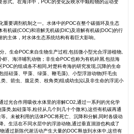
要形式。在海洋中，POC的变化反映水中颗粒物的运动变
重要调剂机制之一。水体中的POC在整个碳循环及生态
碳(COC)和溶解无机碳(DIC)及溶解有机碳(DOC)的行
谢的主体，对水体生态系统结构有着巨大影响。
分。生命POC来自生物生产过程,包括微小型光合浮游植物,
虾、海洋哺乳动物；非生命POC也称为有机碎屑,包括海
POC的组成各不相同,对楚科奇海的研究发现,沉降的生命
植物(包括硅藻、甲藻、绿藻、鞭毛藻)、小型浮游动物(纤毛虫
足类、箭虫、腹足类、枝角类)组成幼虫)以及非生命的浮泥小
通过光合作用吸收水体里的溶解CO2,通过一系列的光化学
胞藻类,如硅藻等,粒径从几个到几十个微米),这些有机碳再通
类等。未被利用的活体POC将死亡、沉降和分解,同时各级动
降。生活在不同水层中的浮游动物,通过垂直洄游也构成了
生物通过新陈代谢活动产生大量的DOC释放到水体中,这些有