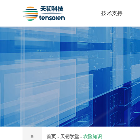
技术支持
首页
天韧学堂
农险知识
-
-