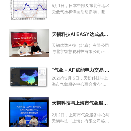
预测——电力现货AI预测模型及
5月1日，日本中部及东北部地区
应用》的主题分享，进一步深化
受低气压和锋面活动影响，迎来
双方在电力交易与风险预测领域
了强降雨与雷电天气。这一气象
的合作。
变化直接扰动了日本批发电力交
易所（JEPX）的现货价格走
天韧科技AI EASY达成战略
势。
合作，共同推动“AI+天气大
数据”创新
天韧优数科技（北京）有限公司
与北京智慧易科技有限公司正式
签署战略合作框架协议。双方将
围绕人工智能与天气大数据的深
度融合，在农业保险、智慧养
“气象 + AI”赋能电力交易 天
韧科技携手上海市气象服务
殖、风险管理及多行业应用等领
2026年2月 5日，天韧科技与上
中心发布“天韧·能源智象”系
域展开全面合作，携手推动技术
海市气象服务中心联合发布“天
统
创新与产业升级。
韧·能源智象”平台。该平台以天
韧科技自主研发的电力AI预测引
擎为核心，深度融合高时空分辨
天韧科技与上海市气象服务
中心签署战略协议 共推“气
率气象大数据，面向电力现货交
象+”赋能能源电力智能化升
2月2日，上海市气象服务中心与
易中“价格波动剧烈、负荷不确
级
天韧科技（上海）有限公司签署
定性高、决策窗口极短”等核心
战略合作框架协议。服务中心主
痛点，提供可直接支撑交易决策