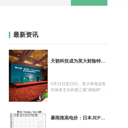
最新资讯
天韧科技成为英大财险特约
算法机构，亮相第三届“保
险杯”AI电力交易大赛
5月21日至22日，英大售电业务
共保体主办的第三届“保险杯”AI
电力交易大赛研讨会暨颁奖活动
在古城西安成功举行。天韧科技
作为英大财险的重要合作伙伴受
邀参会，正式成为英大财险“泰
暴雨推高电价：日本JEPX
和算”特约算法机构，并在会上
最新案例
做了《以优质的数据，做更好的