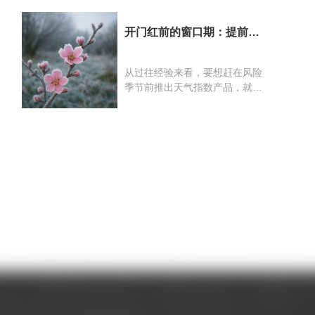
任陈奇、天韧科技董事长隆远勇
的智能化预测与风险管理能力，
出席签约仪式并代表双方签约。
推动电力交易从“经验驱动”迈
开门红前的窗口期：提前布
签约座谈会上，双方一致认为，
向“算法驱动”。在现货市场环境
局明年天气指数保险产品
人工智能技术正深刻变革行业服
下，预测精度直接决定交易结
务模式，将以务实、创新、共赢
果。天韧科技基于多年能源与气
从过往经验来看，要想赶在风险
为原则开展战略合作。双方同意
象交叉建模经验，与上海市气象
季节前推出天气指数产品，就必
充分发挥各自在气象科技与能源
服务中心的专业气象服务能力强
须提前完成产品设计与报备。尤
电力领域的技术与资源优势，聚
强联合，构建了覆盖“气象→负
其是农业类天气风险——例如倒
焦核心算法研发、数字化产品创
荷→电价→风险
春寒、春季大风、连阴雨、早春
新、市场协同拓展三大方向开展
低温、大范围干旱或洪涝等——
合作，具体包括电力负荷与新能
其风险窗口往往集中在春节后 1
源功率预测、气象风险预警与发
～3 个月。如果春节后才启动产
电优化、基于AI的电力交易辅助
品设计与报备流程，很可能出现
决策系统等关键领域。为保障合
产品刚获批，风险季节却已经过
作有效落地，双方将成立联合工
去的尴尬局面，既错失销售黄金
作
期，也影响客户体验。因
此，“现在” ——正是为明年春季
风险做准备的最佳节点。